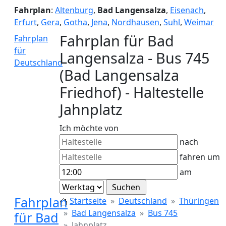
Fahrplan
:
Altenburg
,
Bad Langensalza
,
Eisenach
,
Erfurt
,
Gera
,
Gotha
,
Jena
,
Nordhausen
,
Suhl
,
Weimar
Fahrplan für Bad
Fahrplan
für
Langensalza - Bus 745
Deutschland
(Bad Langensalza
Friedhof) - Haltestelle
Jahnplatz
Ich möchte von
nach
fahren um
am
Fahrplan
Startseite
Deutschland
Thüringen
Bad Langensalza
Bus 745
für Bad
Jahnplatz