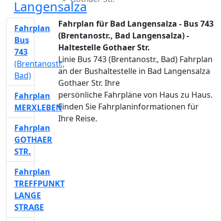
Langensalza
Fahrplan für Bad Langensalza - Bus 743
Fahrplan
(Brentanostr., Bad Langensalza) -
Bus
Haltestelle Gothaer Str.
743
Linie Bus 743 (Brentanostr., Bad) Fahrplan
(Brentanostr.,
an der Bushaltestelle in Bad Langensalza
Bad)
Gothaer Str. Ihre
persönliche Fahrpläne von Haus zu Haus.
Fahrplan
Finden Sie Fahrplaninformationen für
MERXLEBEN
Ihre Reise.
Fahrplan
GOTHAER
STR.
Fahrplan
TREFFPUNKT
LANGE
STRAßE