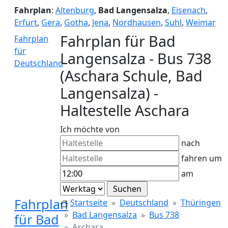
Fahrplan
:
Altenburg
,
Bad Langensalza
,
Eisenach
,
Erfurt
,
Gera
,
Gotha
,
Jena
,
Nordhausen
,
Suhl
,
Weimar
Fahrplan für Bad
Fahrplan
für
Langensalza - Bus 738
Deutschland
(Aschara Schule, Bad
Langensalza) -
Haltestelle Aschara
Ich möchte von
nach
fahren um
am
Fahrplan
Startseite
Deutschland
Thüringen
Bad Langensalza
Bus 738
für Bad
Aschara