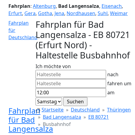
Fahrplan
:
Altenburg
,
Bad Langensalza
,
Eisenach
,
Erfurt
,
Gera
,
Gotha
,
Jena
,
Nordhausen
,
Suhl
,
Weimar
Fahrplan für Bad
Fahrplan
für
Langensalza - EB 80721
Deutschland
(Erfurt Nord) -
Haltestelle Busbahnhof
Ich möchte von
nach
fahren um
am
Fahrplan
Startseite
Deutschland
Thüringen
Bad Langensalza
EB 80721
für Bad
Busbahnhof
Langensalza