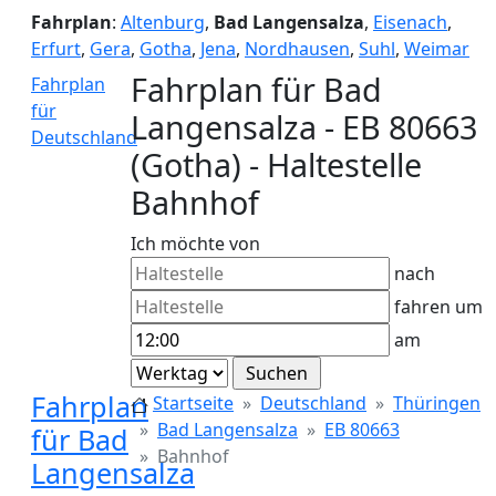
Fahrplan
:
Altenburg
,
Bad Langensalza
,
Eisenach
,
Erfurt
,
Gera
,
Gotha
,
Jena
,
Nordhausen
,
Suhl
,
Weimar
Fahrplan für Bad
Fahrplan
für
Langensalza - EB 80663
Deutschland
(Gotha) - Haltestelle
Bahnhof
Ich möchte von
nach
fahren um
am
Fahrplan
Startseite
Deutschland
Thüringen
Bad Langensalza
EB 80663
für Bad
Bahnhof
Langensalza