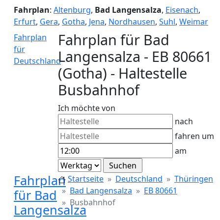
Fahrplan
:
Altenburg
,
Bad Langensalza
,
Eisenach
,
Erfurt
,
Gera
,
Gotha
,
Jena
,
Nordhausen
,
Suhl
,
Weimar
Fahrplan für Bad
Fahrplan
für
Langensalza - EB 80661
Deutschland
(Gotha) - Haltestelle
Busbahnhof
Ich möchte von
nach
fahren um
am
Fahrplan
Startseite
Deutschland
Thüringen
Bad Langensalza
EB 80661
für Bad
Busbahnhof
Langensalza