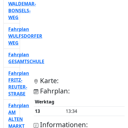
WALDEMAR-
BONSELS-
WEG
Fahrplan
WULFSDORFER
WEG
Fahrplan
GESAMTSCHULE
Fahrplan
Karte:
FRITZ-
REUTER-
Fahrplan:
STRAßE
Werktag
Fahrplan
13
13:34
AM
ALTEN
Informationen:
MARKT