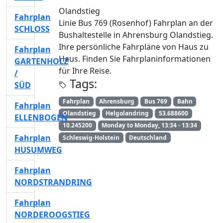
Olandstieg
Fahrplan
Linie Bus 769 (Rosenhof) Fahrplan an der
SCHLOSS
Bushaltestelle in Ahrensburg Olandstieg.
Ihre persönliche Fahrpläne von Haus zu
Fahrplan
Haus. Finden Sie Fahrplaninformationen
GARTENHOLZ
für Ihre Reise.
/
Tags:
SÜD
Fahrplan
Ahrensburg
Bus 769
Bahn
Fahrplan
Olandstieg
Helgolandring
53.688600
ELLENBOGEN
10.245200
Monday to Monday, 13:34 - 13:34
Fahrplan
Schleswig-Holstein
Deutschland
HUSUMWEG
Fahrplan
NORDSTRANDRING
Fahrplan
NORDEROOGSTIEG