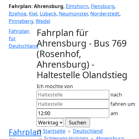
Fahrplan
:
Ahrensburg
,
Elmshorn
,
Flensburg
,
Itzehoe
,
Kiel
,
Lübeck
,
Neumünster
,
Norderstedt
,
Pinneberg
,
Wedel
Fahrplan für
Fahrplan
für
Ahrensburg - Bus 769
Deutschland
(Rosenhof,
Ahrensburg) -
Haltestelle Olandstieg
Ich möchte von
nach
fahren um
am
Fahrplan
Startseite
Deutschland
Schleswig-Holstein
Ahrensburg