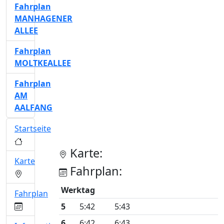
Fahrplan
MANHAGENER
ALLEE
Fahrplan
MOLTKEALLEE
Fahrplan
AM
AALFANG
Startseite
Karte:
Karte
Fahrplan:
Werktag
Fahrplan
5
5:42
5:43
6
6:42
6:43