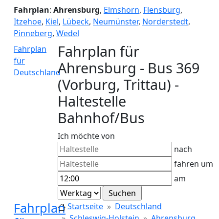
Fahrplan
:
Ahrensburg
,
Elmshorn
,
Flensburg
,
Itzehoe
,
Kiel
,
Lübeck
,
Neumünster
,
Norderstedt
,
Pinneberg
,
Wedel
Fahrplan für
Fahrplan
für
Ahrensburg - Bus 369
Deutschland
(Vorburg, Trittau) -
Haltestelle
Bahnhof/Bus
Ich möchte von
nach
fahren um
am
Fahrplan
Startseite
Deutschland
Schleswig-Holstein
Ahrensburg