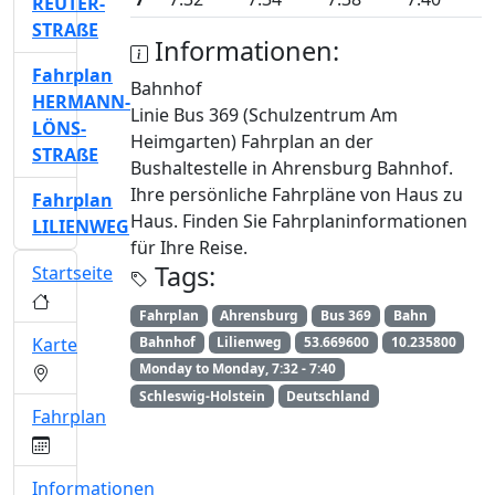
REUTER-
STRAßE
Informationen:
Fahrplan
Bahnhof
HERMANN-
Linie Bus 369 (Schulzentrum Am
LÖNS-
Heimgarten) Fahrplan an der
STRAßE
Bushaltestelle in Ahrensburg Bahnhof.
Ihre persönliche Fahrpläne von Haus zu
Fahrplan
Haus. Finden Sie Fahrplaninformationen
LILIENWEG
für Ihre Reise.
Tags:
Startseite
Fahrplan
Ahrensburg
Bus 369
Bahn
Karte
Bahnhof
Lilienweg
53.669600
10.235800
Monday to Monday, 7:32 - 7:40
Schleswig-Holstein
Deutschland
Fahrplan
Informationen