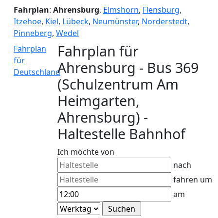
Fahrplan
:
Ahrensburg
,
Elmshorn
,
Flensburg
,
Itzehoe
,
Kiel
,
Lübeck
,
Neumünster
,
Norderstedt
,
Pinneberg
,
Wedel
Fahrplan für
Fahrplan
für
Ahrensburg - Bus 369
Deutschland
(Schulzentrum Am
Heimgarten,
Ahrensburg) -
Haltestelle Bahnhof
Ich möchte von
nach
fahren um
am