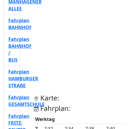
MANHAGENER
ALLEE
Fahrplan
BAHNHOF
Fahrplan
BAHNHOF
/
BUS
Fahrplan
HAMBURGER
STRAßE
Karte:
Fahrplan
GESAMTSCHULE
Fahrplan:
Fahrplan
Werktag
FRITZ-
7
7:32
7:34
7:38
7:40