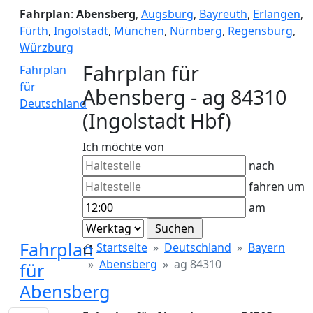
Fahrplan
:
Abensberg
,
Augsburg
,
Bayreuth
,
Erlangen
,
Fürth
,
Ingolstadt
,
München
,
Nürnberg
,
Regensburg
,
Würzburg
Fahrplan für
Fahrplan
für
Abensberg - ag 84310
Deutschland
(Ingolstadt Hbf)
Ich möchte von
nach
fahren um
am
Fahrplan
Startseite
Deutschland
Bayern
Abensberg
ag 84310
für
Abensberg