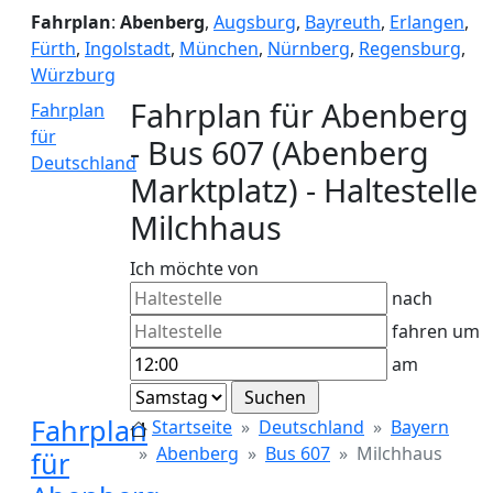
Fahrplan
:
Abenberg
,
Augsburg
,
Bayreuth
,
Erlangen
,
Fürth
,
Ingolstadt
,
München
,
Nürnberg
,
Regensburg
,
Würzburg
Fahrplan für Abenberg
Fahrplan
für
- Bus 607 (Abenberg
Deutschland
Marktplatz) - Haltestelle
Milchhaus
Ich möchte von
nach
fahren um
am
Fahrplan
Startseite
Deutschland
Bayern
Abenberg
Bus 607
Milchhaus
für