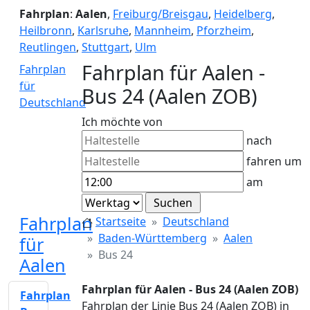
Fahrplan
:
Aalen
,
Freiburg/Breisgau
,
Heidelberg
,
Heilbronn
,
Karlsruhe
,
Mannheim
,
Pforzheim
,
Reutlingen
,
Stuttgart
,
Ulm
Fahrplan für Aalen -
Fahrplan
für
Bus 24 (Aalen ZOB)
Deutschland
Ich möchte von
nach
fahren um
am
Fahrplan
Startseite
Deutschland
Baden-Württemberg
Aalen
für
Bus 24
Aalen
Fahrplan für Aalen - Bus 24 (Aalen ZOB)
Fahrplan
Fahrplan der Linie Bus 24 (Aalen ZOB) in