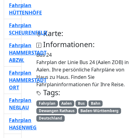
Fahrplan
HÜTTENHÖFE
Fahrplan
Karte:
SCHEURENFELD
Informationen:
Fahrplan
HAMMERSTADT
Bus 24
ABZW.
Fahrplan der Linie Bus 24 (Aalen ZOB) in
Aalen. Ihre persönliche Fahrpläne von
Fahrplan
Haus zu Haus. Finden Sie
HAMMERSTADT
Fahrplaninformationen für Ihre Reise.
ORT
Tags:
Fahrplan
Fahrplan
Aalen
Bus
Bahn
NEßLAU
Dewangen Rathaus
Baden-Württemberg
Deutschland
Fahrplan
HASENWEG