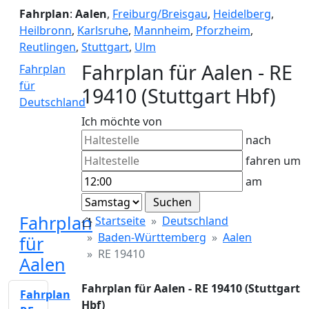
Fahrplan
:
Aalen
,
Freiburg/Breisgau
,
Heidelberg
,
Heilbronn
,
Karlsruhe
,
Mannheim
,
Pforzheim
,
Reutlingen
,
Stuttgart
,
Ulm
Fahrplan für Aalen - RE
Fahrplan
für
19410 (Stuttgart Hbf)
Deutschland
Ich möchte von
nach
fahren um
am
Fahrplan
Startseite
Deutschland
Baden-Württemberg
Aalen
für
RE 19410
Aalen
Fahrplan für Aalen - RE 19410 (Stuttgart
Fahrplan
Hbf)