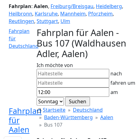
Fahrplan
:
Aalen
,
Freiburg/Breisgau
,
Heidelberg
,
Heilbronn
,
Karlsruhe
,
Mannheim
,
Pforzheim
,
Reutlingen
,
Stuttgart
,
Ulm
Fahrplan für Aalen -
Fahrplan
für
Bus 107 (Waldhausen
Deutschland
Adler, Aalen)
Ich möchte von
nach
fahren um
am
Fahrplan
Startseite
Deutschland
Baden-Württemberg
Aalen
für
Bus 107
Aalen