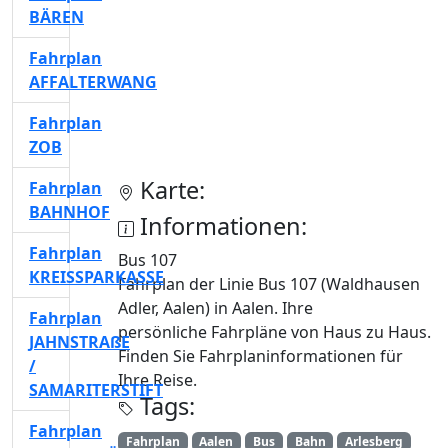
BÄREN
Fahrplan
AFFALTERWANG
Fahrplan
ZOB
Karte:
Fahrplan
BAHNHOF
Informationen:
Fahrplan
Bus 107
KREISSPARKASSE
Fahrplan der Linie Bus 107 (Waldhausen
Adler, Aalen) in Aalen. Ihre
Fahrplan
persönliche Fahrpläne von Haus zu Haus.
JAHNSTRAßE
Finden Sie Fahrplaninformationen für
/
Ihre Reise.
SAMARITERSTIFT
Tags:
Fahrplan
Fahrplan
Aalen
Bus
Bahn
Arlesberg