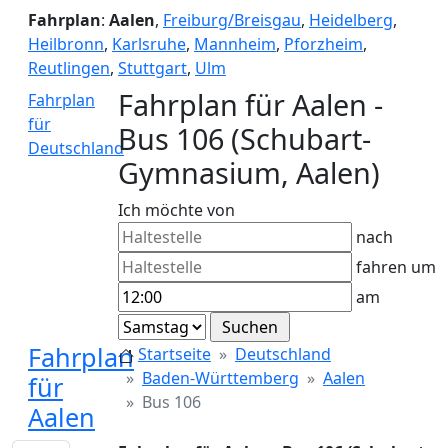
Fahrplan
:
Aalen
,
Freiburg/Breisgau
,
Heidelberg
,
Heilbronn
,
Karlsruhe
,
Mannheim
,
Pforzheim
,
Reutlingen
,
Stuttgart
,
Ulm
Fahrplan für Aalen -
Fahrplan
für
Bus 106 (Schubart-
Deutschland
Gymnasium, Aalen)
Ich möchte von
nach
fahren um
am
Fahrplan
Startseite
Deutschland
Baden-Württemberg
Aalen
für
Bus 106
Aalen