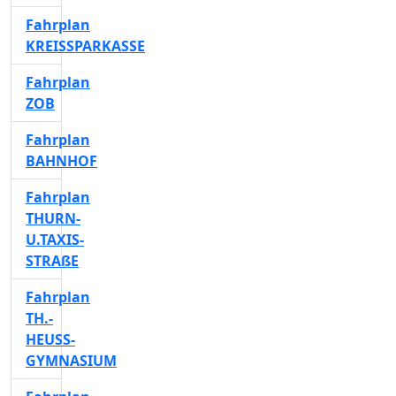
Fahrplan
KREISSPARKASSE
Fahrplan
ZOB
Fahrplan
BAHNHOF
Fahrplan
THURN-
U.TAXIS-
STRAßE
Fahrplan
TH.-
HEUSS-
GYMNASIUM