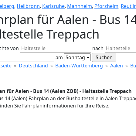
elberg
,
Heilbronn
,
Karlsruhe
,
Mannheim
,
Pforzheim
,
Reutli
hrplan für Aalen - Bus 14
ltestelle Treppach
chte von
nach
am
tseite
Deutschland
Baden-Württemberg
Aalen
Bu
an für Aalen - Bus 14 (Aalen ZOB) - Haltestelle Treppach
us 14 (Aalen) Fahrplan an der Bushaltestelle in Aalen Trepp
inden Sie Fahrplaninformationen für Ihre Reise.