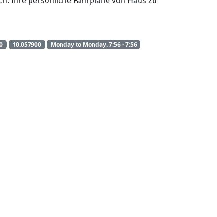
ach. Ihre persönliche Fahrpläne von Haus zu
0
10.057900
Monday to Monday, 7:56 - 7:56