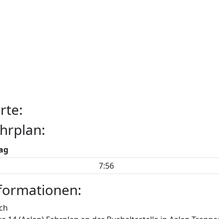
rte:
hrplan:
ag
7:56
formationen:
ch