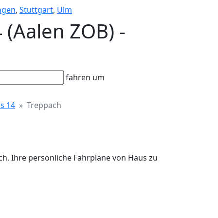
ngen
,
Stuttgart
,
Ulm
 (Aalen ZOB) -
fahren um
s 14
Treppach
ach. Ihre persönliche Fahrpläne von Haus zu