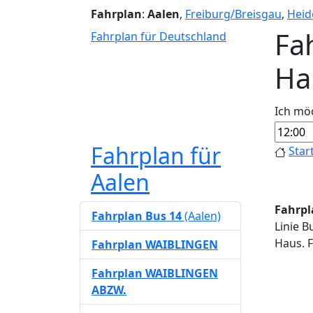
Fahrplan
:
Aalen
,
Freiburg/Breisgau
,
Heid
Fa
Fahrplan für Deutschland
Ha
Ich mö
Fahrplan für
Star
Aalen
Fahrpl
Fahrplan Bus 14
(Aalen)
Linie B
Haus. F
Fahrplan WAIBLINGEN
Fahrplan WAIBLINGEN
ABZW.