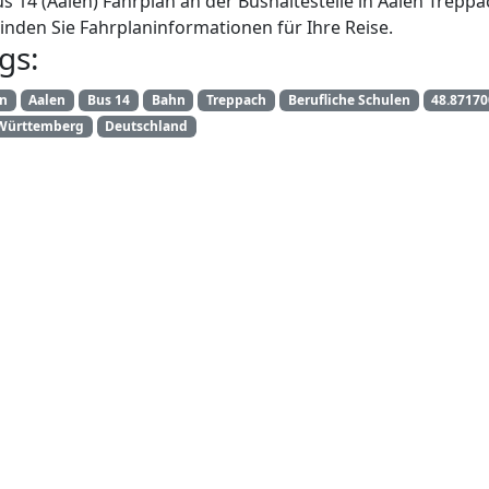
us 14 (Aalen) Fahrplan an der Bushaltestelle in Aalen Trepp
inden Sie Fahrplaninformationen für Ihre Reise.
gs:
an
Aalen
Bus 14
Bahn
Treppach
Berufliche Schulen
48.87170
Württemberg
Deutschland