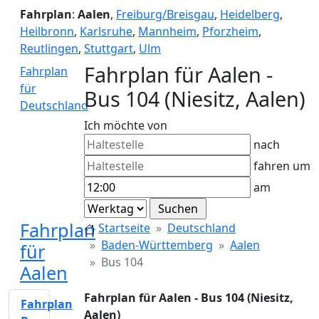
Fahrplan
:
Aalen
,
Freiburg/Breisgau
,
Heidelberg
,
Heilbronn
,
Karlsruhe
,
Mannheim
,
Pforzheim
,
Reutlingen
,
Stuttgart
,
Ulm
Fahrplan für Aalen -
Fahrplan
für
Bus 104 (Niesitz, Aalen)
Deutschland
Ich möchte von
nach
fahren um
am
Fahrplan
Startseite
Deutschland
Baden-Württemberg
Aalen
für
Bus 104
Aalen
Fahrplan für Aalen - Bus 104 (Niesitz,
Fahrplan
Aalen)