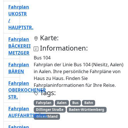
Fahrplan
UKOSTR
/
HAUPTSTR.
Karte:
Fahrplan
BÄCKEREI
Informationen:
METZGER
Bus 104
Fahrplan
Fahrplan der Linie Bus 104 (Niesitz, Aalen)
BÄREN
in Aalen. Ihre persönliche Fahrpläne von
Haus zu Haus. Finden Sie
Fahrplan
Fahrplaninformationen für Ihre Reise.
OBERKOCHENER
Tags:
STR.
Fahrplan
Aalen
Bus
Bahn
Fahrplan
Dillinger Straße
Baden-Württemberg
AUFFAHRTSBÜHL
Deutschland
Fahrplan