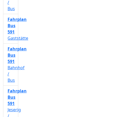
/
Bus
Fahrplan
Bus
591
Gaststätte
Fahrplan
Bus
591
Bahnhof
/
Bus
Fahrplan
Bus
591
Jeserig
/