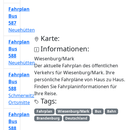
Fahrplan
Bus
587
Neuehütten
Karte:
Fahrplan
Informationen:
Bus
588
Wiesenburg/Mark
Neuehütten
Der aktuelle Fahrplan des öffentlichen
Verkehrs für Wiesenburg/Mark. Ihre
Fahrplan
persönliche Fahrpläne von Haus zu Haus.
Bus
Finden Sie Fahrplaninformationen für
588
Ihre Reise.
Schmerwitz
Tags:
Ortsmitte
Fahrplan
Wiesenburg/Mark
Bus
Bahn
Fahrplan
Brandenburg
Deutschland
Bus
588