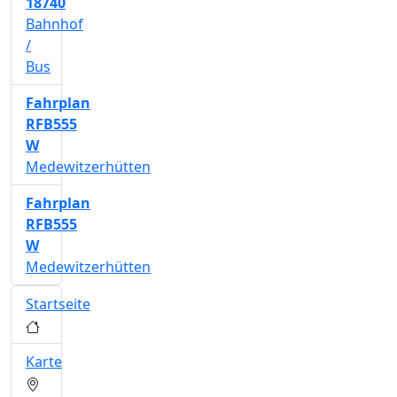
18740
Bahnhof
/
Bus
Fahrplan
RFB555
W
Medewitzerhütten
Fahrplan
RFB555
W
Medewitzerhütten
Startseite
Karte