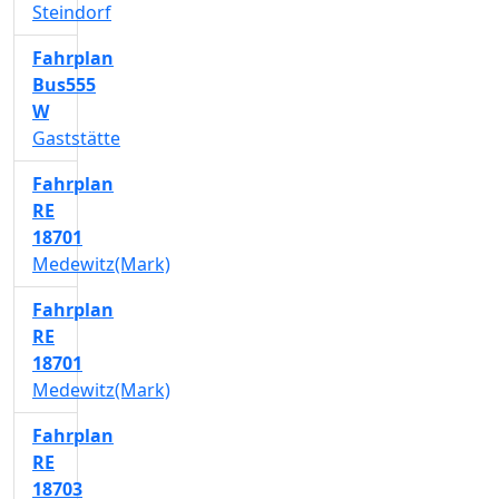
Steindorf
Fahrplan
Bus555
W
Gaststätte
Fahrplan
RE
18701
Medewitz(Mark)
Fahrplan
RE
18701
Medewitz(Mark)
Fahrplan
RE
18703