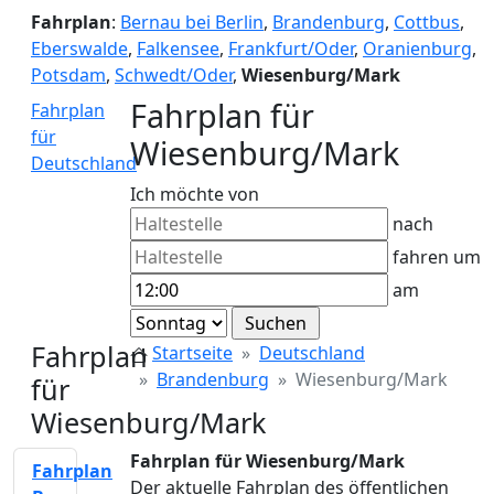
Fahrplan
:
Bernau bei Berlin
,
Brandenburg
,
Cottbus
,
Eberswalde
,
Falkensee
,
Frankfurt/Oder
,
Oranienburg
,
Potsdam
,
Schwedt/Oder
,
Wiesenburg/Mark
Fahrplan für
Fahrplan
für
Wiesenburg/Mark
Deutschland
Ich möchte von
nach
fahren um
am
Fahrplan
Startseite
Deutschland
Brandenburg
Wiesenburg/Mark
für
Wiesenburg/Mark
Fahrplan für Wiesenburg/Mark
Fahrplan
Der aktuelle Fahrplan des öffentlichen