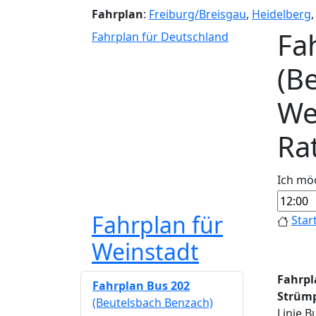
Fahrplan
:
Freiburg/Breisgau
,
Heidelberg
Fa
Fahrplan für Deutschland
(B
We
Ra
Ich mö
Fahrplan für
Star
Weinstadt
Fahrpl
Fahrplan Bus 202
Strümp
(Beutelsbach Benzach)
Linie B