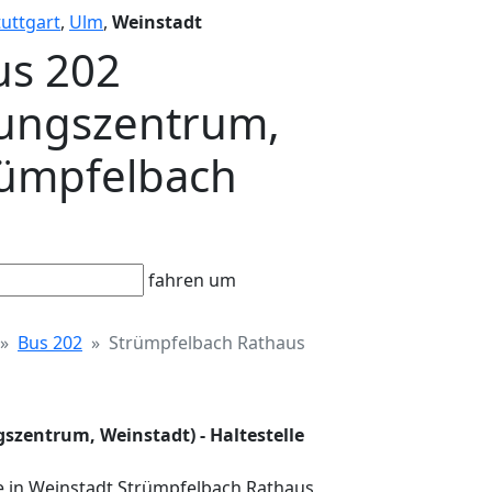
tuttgart
,
Ulm
,
Weinstadt
us 202
dungszentrum,
trümpfelbach
fahren um
Bus 202
Strümpfelbach Rathaus
szentrum, Weinstadt) - Haltestelle
le in Weinstadt Strümpfelbach Rathaus