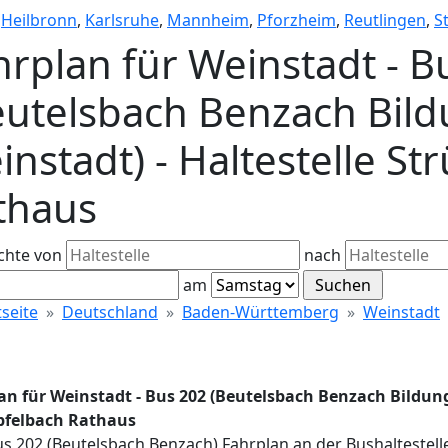
,
Heilbronn
,
Karlsruhe
,
Mannheim
,
Pforzheim
,
Reutlingen
,
S
hrplan für Weinstadt - B
eutelsbach Benzach Bil
instadt) - Haltestelle S
thaus
chte von
nach
am
tseite
Deutschland
Baden-Württemberg
Weinstadt
an für Weinstadt - Bus 202 (Beutelsbach Benzach Bildung
felbach Rathaus
us 202 (Beutelsbach Benzach) Fahrplan an der Bushaltestel