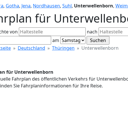
ra
,
Gotha
,
Jena
,
Nordhausen
,
Suhl
,
Unterwellenborn
,
Weim
hrplan für Unterwellen
chte von
nach
am
tseite
Deutschland
Thüringen
Unterwellenborn
an für Unterwellenborn
uelle Fahrplan des öffentlichen Verkehrs für Unterwellenb
inden Sie Fahrplaninformationen für Ihre Reise.