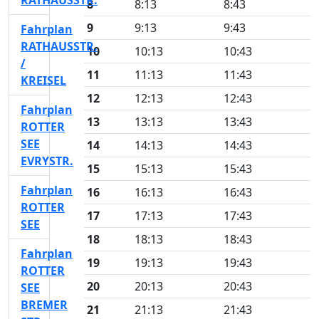
RATHAUSSTR.
8
8:13
8:43
9
9:13
9:43
Fahrplan
RATHAUSSTR.
10
10:13
10:43
/
11
11:13
11:43
KREISEL
12
12:13
12:43
Fahrplan
13
13:13
13:43
ROTTER
SEE
14
14:13
14:43
EVRYSTR.
15
15:13
15:43
Fahrplan
16
16:13
16:43
ROTTER
17
17:13
17:43
SEE
18
18:13
18:43
Fahrplan
19
19:13
19:43
ROTTER
20
20:13
20:43
SEE
BREMER
21
21:13
21:43