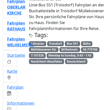
Fahrplan
Linie Bus 551 (Troisdorf) Fahrplan an der
OBERLAR
Bushaltestelle in Troisdorf Müllekovener
KIRCHE
Str. Ihre persönliche Fahrpläne von Haus
zu Haus. Finden Sie
Fahrplan
Fahrplaninformationen für Ihre Reise.
RATHAUS
Tags:
Fahrplan
Fahrplan
Troisdorf
Bus 551
Bahn
WILHELMSTR.
Müllekovener Str.
Wilhelmstr.
50.775700
Startseite
7.101520
Monday to Sunday, 0:43 - 1:43
Nordrhein-Westfalen
Deutschland
Karte
Fahrplan
Informationen