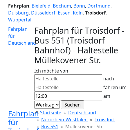
Fahrplan
:
Bielefeld
,
Bochum
,
Bonn
,
Dortmund
,
Duisburg
,
Düsseldorf
,
Essen
,
Köln
,
Troisdorf
,
Wuppertal
Fahrplan für Troisdorf -
Fahrplan
für
Bus 551 (Troisdorf
Deutschland
Bahnhof) - Haltestelle
Müllekovener Str.
Ich möchte von
nach
fahren um
am
Fahrplan
Startseite
Deutschland
Nordrhein-Westfalen
Troisdorf
für
Bus 551
Müllekovener Str.