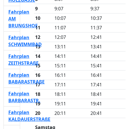
HOLZGASSE
9
9:07
9:37
Fahrplan
10
10:07
10:37
AM
BRUNGSHOF
11
11:07
11:37
12
12:07
12:41
Fahrplan
SCHWIMMBAD
13
13:11
13:41
Fahrplan
14
14:11
14:41
ZEITHSTRAßE
15
15:11
15:41
Fahrplan
16
16:11
16:41
BABARASTRAßE
17
17:11
17:41
Fahrplan
18
18:11
18:41
BARBARASTR.
19
19:11
19:41
Fahrplan
20
20:11
20:41
KALDAUERSTRAßE
Samstag