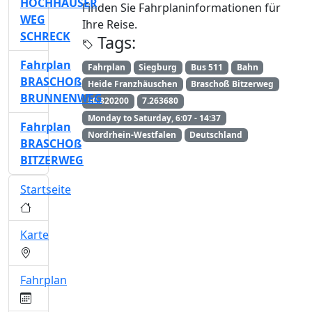
HOCHHAUSER
Finden Sie Fahrplaninformationen für
WEG
Ihre Reise.
SCHRECK
Tags:
Fahrplan
Fahrplan
Siegburg
Bus 511
Bahn
BRASCHOß
Heide Franzhäuschen
Braschoß Bitzerweg
BRUNNENWEG
50.820200
7.263680
Monday to Saturday, 6:07 - 14:37
Fahrplan
Nordrhein-Westfalen
Deutschland
BRASCHOß
BITZERWEG
Startseite
Karte
Fahrplan