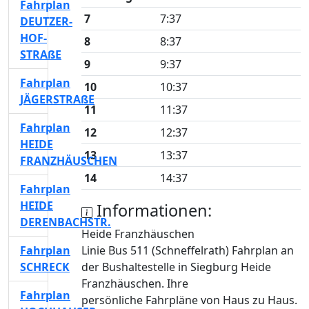
Fahrplan
7
7:37
DEUTZER-
HOF-
8
8:37
STRAßE
9
9:37
Fahrplan
10
10:37
JÄGERSTRAßE
11
11:37
Fahrplan
12
12:37
HEIDE
13
13:37
FRANZHÄUSCHEN
14
14:37
Fahrplan
HEIDE
Informationen:
DERENBACHSTR.
Heide Franzhäuschen
Fahrplan
Linie Bus 511 (Schneffelrath) Fahrplan an
SCHRECK
der Bushaltestelle in Siegburg Heide
Franzhäuschen. Ihre
Fahrplan
persönliche Fahrpläne von Haus zu Haus.