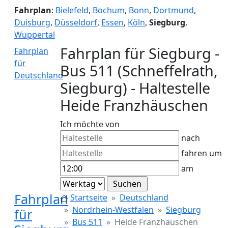
Fahrplan
:
Bielefeld
,
Bochum
,
Bonn
,
Dortmund
,
Duisburg
,
Düsseldorf
,
Essen
,
Köln
,
Siegburg
,
Wuppertal
Fahrplan für Siegburg -
Fahrplan
für
Bus 511 (Schneffelrath,
Deutschland
Siegburg) - Haltestelle
Heide Franzhäuschen
Ich möchte von
nach
fahren um
am
Fahrplan
Startseite
Deutschland
Nordrhein-Westfalen
Siegburg
für
Bus 511
Heide Franzhäuschen