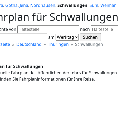
ra
,
Gotha
,
Jena
,
Nordhausen
,
Schwallungen
,
Suhl
,
Weimar
hrplan für Schwallunge
chte von
nach
am
tseite
Deutschland
Thüringen
Schwallungen
an für Schwallungen
uelle Fahrplan des öffentlichen Verkehrs für Schwallungen
inden Sie Fahrplaninformationen für Ihre Reise.