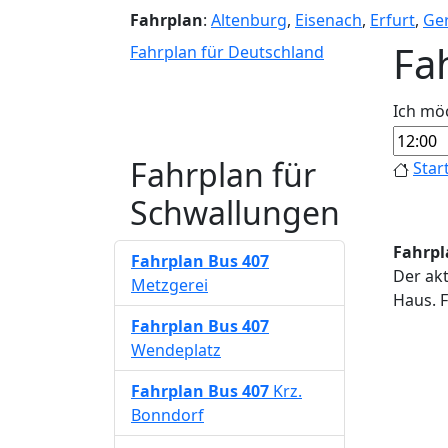
Fahrplan
:
Altenburg
,
Eisenach
,
Erfurt
,
Ge
Fa
Fahrplan für Deutschland
Ich mö
Fahrplan für
Star
Schwallungen
Fahrpl
Fahrplan
Bus 407
Der akt
Metzgerei
Haus. F
Fahrplan
Bus 407
Wendeplatz
Fahrplan
Bus 407
Krz.
Bonndorf