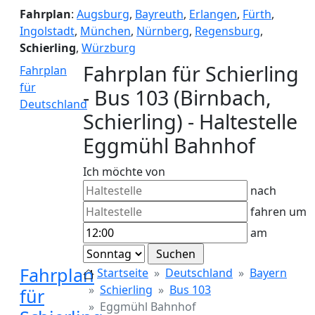
Fahrplan
:
Augsburg
,
Bayreuth
,
Erlangen
,
Fürth
,
Ingolstadt
,
München
,
Nürnberg
,
Regensburg
,
Schierling
,
Würzburg
Fahrplan für Schierling
Fahrplan
für
- Bus 103 (Birnbach,
Deutschland
Schierling) - Haltestelle
Eggmühl Bahnhof
Ich möchte von
nach
fahren um
am
Fahrplan
Startseite
Deutschland
Bayern
Schierling
Bus 103
für
Eggmühl Bahnhof