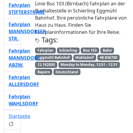
Linie Bus 103 (Birnbach) Fahrplan an der
Fahrplan
Bushaltestelle in Schierling Eggmühl
STIFTERSTRAßE
Bahnhof. Ihre persönliche Fahrpläne von
Fahrplan
Haus zu Haus. Finden Sie
MANNSDORFER
Fahrplaninformationen für Ihre Reise.
Tags:
STR.
Fahrplan
Fahrplan
Schierling
Bus 103
Bahn
MANNSDORF
Eggmühl Bahnhof
Wahlsdorf
48.836700
ABZW.
12.182000
Monday to Monday, 12:51 - 12:51
Bayern
Deutschland
Fahrplan
ALLERSDORF
Fahrplan
WAHLSDORF
Startseite