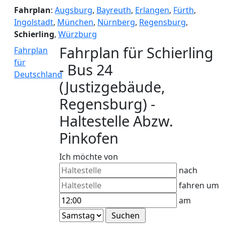
Fahrplan
:
Augsburg
,
Bayreuth
,
Erlangen
,
Fürth
,
Ingolstadt
,
München
,
Nürnberg
,
Regensburg
,
Schierling
,
Würzburg
Fahrplan für Schierling
Fahrplan
für
- Bus 24
Deutschland
(Justizgebäude,
Regensburg) -
Haltestelle Abzw.
Pinkofen
Ich möchte von
nach
fahren um
am