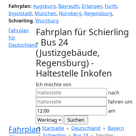
Fahrplan
:
Augsburg
,
Bayreuth
,
Erlangen
,
Fürth
,
Ingolstadt
,
München
,
Nürnberg
,
Regensburg
,
Schierling
,
Würzburg
Fahrplan für Schierling
Fahrplan
für
- Bus 24
Deutschland
(Justizgebäude,
Regensburg) -
Haltestelle Inkofen
Ich möchte von
nach
fahren um
am
Fahrplan
Startseite
Deutschland
Bayern
Schierling
Bus 24
Inkofen