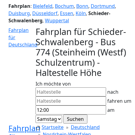
Fahrplan
:
Bielefeld
,
Bochum
,
Bonn
,
Dortmund
,
Duisburg
,
Düsseldorf
,
Essen
,
Köln
,
Schieder-
Schwalenberg
,
Wuppertal
Fahrplan für Schieder-
Fahrplan
für
Schwalenberg - Bus
Deutschland
774 (Steinheim (Westf)
Schulzentrum) -
Haltestelle Höhe
Ich möchte von
nach
fahren um
am
Fahrplan
Startseite
Deutschland
Nordrhein-Westfalen