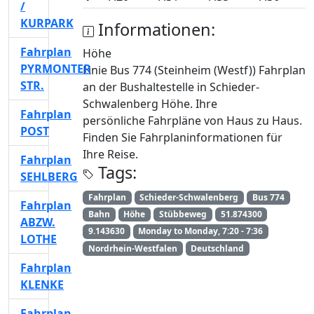
/
KURPARK
Informationen:
Fahrplan
Höhe
PYRMONTER
Linie Bus 774 (Steinheim (Westf)) Fahrplan
STR.
an der Bushaltestelle in Schieder-
Schwalenberg Höhe. Ihre
Fahrplan
persönliche Fahrpläne von Haus zu Haus.
POST
Finden Sie Fahrplaninformationen für
Ihre Reise.
Fahrplan
Tags:
SEHLBERG
Fahrplan
Schieder-Schwalenberg
Bus 774
Fahrplan
Bahn
Höhe
Stübbeweg
51.874300
ABZW.
9.143630
Monday to Monday, 7:20 - 7:36
LOTHE
Nordrhein-Westfalen
Deutschland
Fahrplan
KLENKE
Fahrplan