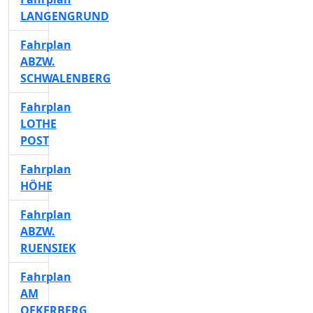
LANGENGRUND
Fahrplan
ABZW.
SCHWALENBERG
Fahrplan
LOTHE
POST
Fahrplan
HÖHE
Fahrplan
ABZW.
RUENSIEK
Fahrplan
AM
OEKERBERG