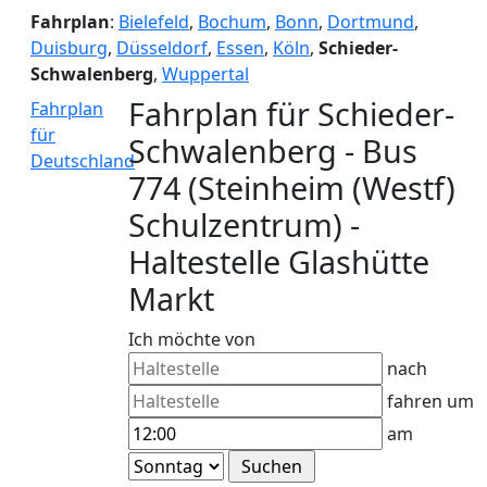
Fahrplan
:
Bielefeld
,
Bochum
,
Bonn
,
Dortmund
,
Duisburg
,
Düsseldorf
,
Essen
,
Köln
,
Schieder-
Schwalenberg
,
Wuppertal
Fahrplan für Schieder-
Fahrplan
für
Schwalenberg - Bus
Deutschland
774 (Steinheim (Westf)
Schulzentrum) -
Haltestelle Glashütte
Markt
Ich möchte von
nach
fahren um
am