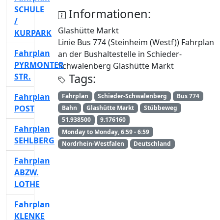
SCHULE
Informationen:
/
Glashütte Markt
KURPARK
Linie Bus 774 (Steinheim (Westf)) Fahrplan
Fahrplan
an der Bushaltestelle in Schieder-
PYRMONTER
Schwalenberg Glashütte Markt
Tags:
STR.
Fahrplan
Fahrplan
Schieder-Schwalenberg
Bus 774
POST
Bahn
Glashütte Markt
Stübbeweg
51.938500
9.176160
Fahrplan
Monday to Monday, 6:59 - 6:59
SEHLBERG
Nordrhein-Westfalen
Deutschland
Fahrplan
ABZW.
LOTHE
Fahrplan
KLENKE