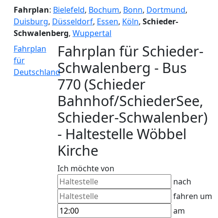
Fahrplan
:
Bielefeld
,
Bochum
,
Bonn
,
Dortmund
,
Duisburg
,
Düsseldorf
,
Essen
,
Köln
,
Schieder-
Schwalenberg
,
Wuppertal
Fahrplan für Schieder-
Fahrplan
für
Schwalenberg - Bus
Deutschland
770 (Schieder
Bahnhof/SchiederSee,
Schieder-Schwalenber)
- Haltestelle Wöbbel
Kirche
Ich möchte von
nach
fahren um
am