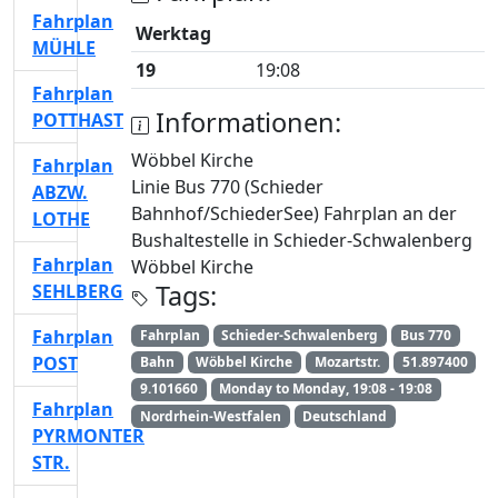
Fahrplan
Werktag
MÜHLE
19
19:08
Fahrplan
Informationen:
POTTHAST
Wöbbel Kirche
Fahrplan
Linie Bus 770 (Schieder
ABZW.
Bahnhof/SchiederSee) Fahrplan an der
LOTHE
Bushaltestelle in Schieder-Schwalenberg
Fahrplan
Wöbbel Kirche
Tags:
SEHLBERG
Fahrplan
Fahrplan
Schieder-Schwalenberg
Bus 770
POST
Bahn
Wöbbel Kirche
Mozartstr.
51.897400
9.101660
Monday to Monday, 19:08 - 19:08
Fahrplan
Nordrhein-Westfalen
Deutschland
PYRMONTER
STR.