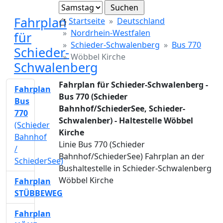
Fahrplan
Startseite
Deutschland
Nordrhein-Westfalen
für
Schieder-Schwalenberg
Bus 770
Schieder-
Wöbbel Kirche
Schwalenberg
Fahrplan für Schieder-Schwalenberg -
Fahrplan
Bus 770 (Schieder
Bus
Bahnhof/SchiederSee, Schieder-
770
Schwalenber) - Haltestelle Wöbbel
(Schieder
Kirche
Bahnhof
Linie Bus 770 (Schieder
/
Bahnhof/SchiederSee) Fahrplan an der
SchiederSee)
Bushaltestelle in Schieder-Schwalenberg
Wöbbel Kirche
Fahrplan
STÜBBEWEG
Fahrplan