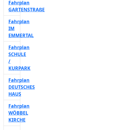
Fahrplan
GARTENSTRAßE
Fahrplan
IM
EMMERTAL
Fahrplan
SCHULE
/
KURPARK
Fahrplan
DEUTSCHES
HAUS
Fahrplan
WÖBBEL
KIRCHE