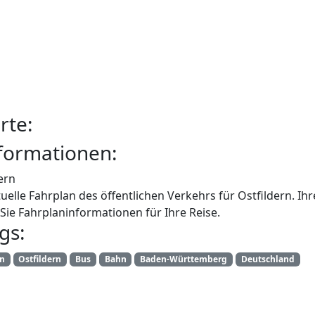
rte:
formationen:
ern
uelle Fahrplan des öffentlichen Verkehrs für Ostfildern. I
Sie Fahrplaninformationen für Ihre Reise.
gs:
an
Ostfildern
Bus
Bahn
Baden-Württemberg
Deutschland