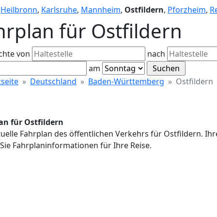
,
Heilbronn
,
Karlsruhe
,
Mannheim
,
Ostfildern
,
Pforzheim
,
R
hrplan für Ostfildern
chte von
nach
am
tseite
Deutschland
Baden-Württemberg
Ostfildern
an für Ostfildern
uelle Fahrplan des öffentlichen Verkehrs für Ostfildern. I
Sie Fahrplaninformationen für Ihre Reise.