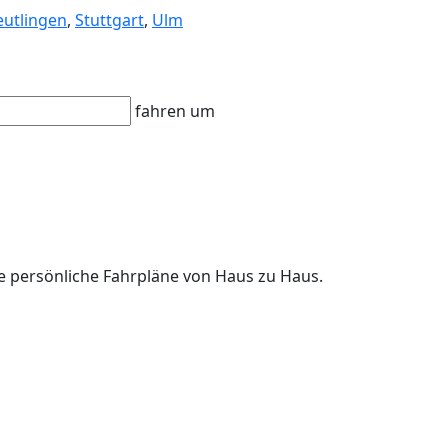
eutlingen
,
Stuttgart
,
Ulm
fahren um
hre persönliche Fahrpläne von Haus zu Haus.