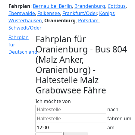
Fahrplan
:
Bernau bei Berlin
,
Brandenburg
,
Cottbus
,
Eberswalde
,
Falkensee
,
Frankfurt/Oder
,
Königs
Wusterhausen
,
Oranienburg
,
Potsdam
,
Schwedt/Oder
Fahrplan für
Fahrplan
für
Oranienburg - Bus 804
Deutschland
(Malz Anker,
Oranienburg) -
Haltestelle Malz
Grabowsee Fähre
Ich möchte von
nach
fahren um
am