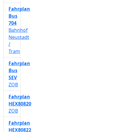
Fahrplan
Bus
704
Bahnhof
Neustadt
/
Tram
Fahrplan
Bus
SEV
ZOB
Fahrplan
HEX80820
ZOB
Fahrplan
HEX80822