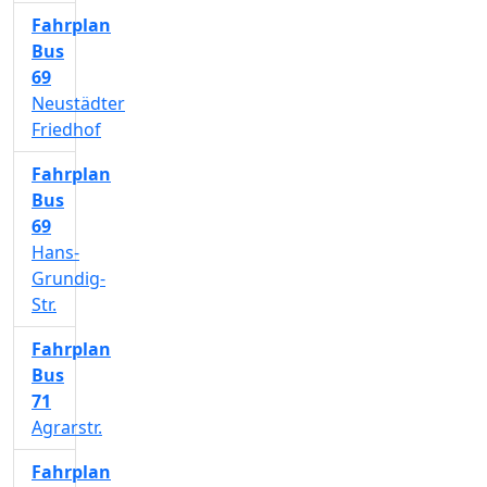
Fahrplan
Bus
69
Neustädter
Friedhof
Fahrplan
Bus
69
Hans-
Grundig-
Str.
Fahrplan
Bus
71
Agrarstr.
Fahrplan