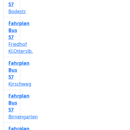
57
Bodestr.
Fahrplan
Bus
57
Friedhof
Kl.Otterslb.
Fahrplan
Bus
57
Kirschweg
Fahrplan
Bus
57
Birnengarten
Fahrplan