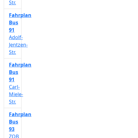
Str.
Fahrplan
Bus
91
Adolf-
Jentzen-
Str.
Fahrplan
Bus
91
Carl-
Miele-
Str.
Fahrplan
Bus
93
ZOB