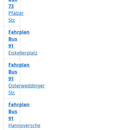
73
Pfälzer
Str.
Fahrplan
Bus
91
Eiskellerplatz
Fahrplan
Bus
91
Osterweddinger
Str.
Fahrplan
Bus
91
Hannoversche