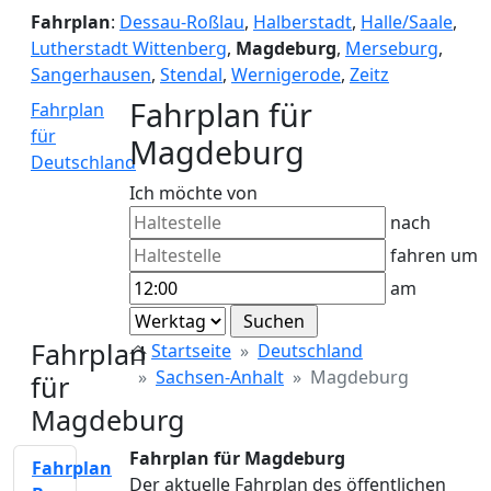
Fahrplan
:
Dessau-Roßlau
,
Halberstadt
,
Halle/Saale
,
Lutherstadt Wittenberg
,
Magdeburg
,
Merseburg
,
Sangerhausen
,
Stendal
,
Wernigerode
,
Zeitz
Fahrplan für
Fahrplan
für
Magdeburg
Deutschland
Ich möchte von
nach
fahren um
am
Fahrplan
Startseite
Deutschland
Sachsen-Anhalt
Magdeburg
für
Magdeburg
Fahrplan für Magdeburg
Fahrplan
Der aktuelle Fahrplan des öffentlichen