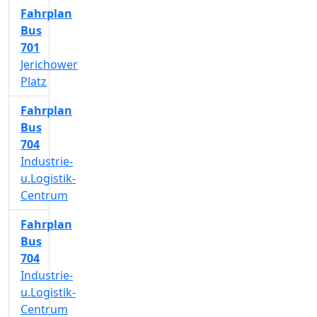
Fahrplan
Bus
701
Jerichower
Platz
Fahrplan
Bus
704
Industrie-
u.Logistik-
Centrum
Fahrplan
Bus
704
Industrie-
u.Logistik-
Centrum