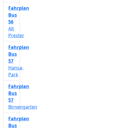
Fahrplan
Bus
56
Alt
Prester
Fahrplan
Bus
57
Hansa-
Park
Fahrplan
Bus
57
Birnengarten
Fahrplan
Bus