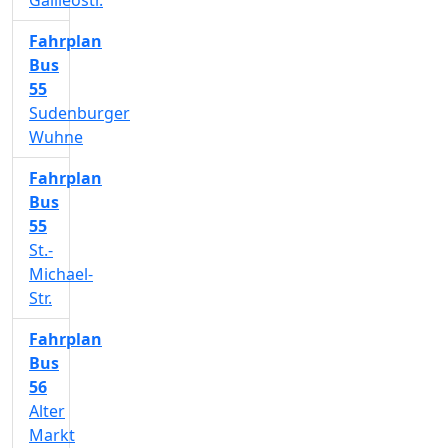
Galileostr.
Fahrplan
Bus
55
Sudenburger
Wuhne
Fahrplan
Bus
55
St.-
Michael-
Str.
Fahrplan
Bus
56
Alter
Markt