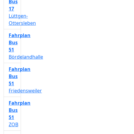
Bus
17
Lüttgen-
Ottersleben
Fahrplan
Bus
51
Bördelandhalle
Fahrplan
Bus
51
Friedensweiler
Fahrplan
Bus
51
ZOB