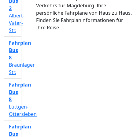
Bus
Verkehrs für Magdeburg. Ihre
2
persönliche Fahrpläne von Haus zu Haus.
Albert-
Finden Sie Fahrplaninformationen für
Vater-
Ihre Reise.
Str.
Fahrplan
Bus
8
Braunlager
Str.
Fahrplan
Bus
8
Lüttgen-
Ottersleben
Fahrplan
Bus