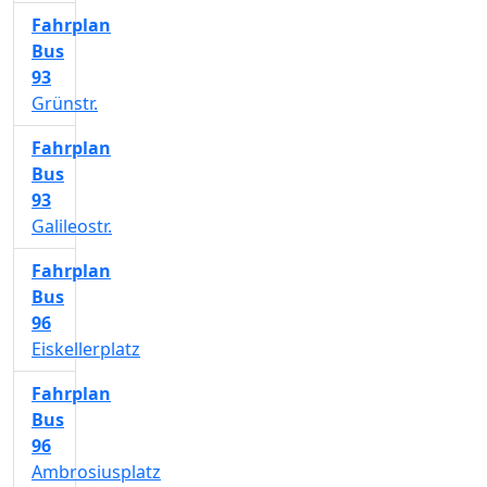
Fahrplan
Bus
93
Grünstr.
Fahrplan
Bus
93
Galileostr.
Fahrplan
Bus
96
Eiskellerplatz
Fahrplan
Bus
96
Ambrosiusplatz