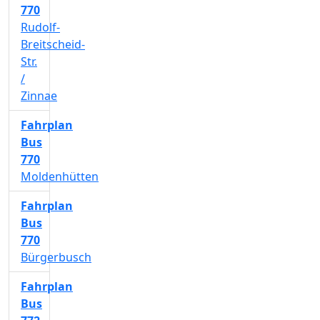
770
Rudolf-
Breitscheid-
Str.
/
Zinnae
Fahrplan
Bus
770
Moldenhütten
Fahrplan
Bus
770
Bürgerbusch
Fahrplan
Bus