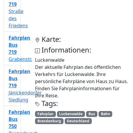
719
Straße
des
Friedens
Fahrplan
Karte:
Bus
Informationen:
719
Grabenstr.
Luckenwalde
Der aktuelle Fahrplan des öffentlichen
Fahrplan
Verkehrs für Luckenwalde. Ihre
Bus
persönliche Fahrpläne von Haus zu Haus.
719
Finden Sie Fahrplaninformationen für
Jänickendorfer
Ihre Reise.
Siedlung
Tags:
Fahrplan
Fahrplan
Luckenwalde
Bus
Bahn
Bus
Brandenburg
Deutschland
750