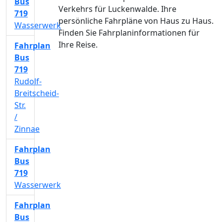
Bus
Verkehrs für Luckenwalde. Ihre
719
persönliche Fahrpläne von Haus zu Haus.
Wasserwerk
Finden Sie Fahrplaninformationen für
Ihre Reise.
Fahrplan
Bus
719
Rudolf-
Breitscheid-
Str.
/
Zinnae
Fahrplan
Bus
719
Wasserwerk
Fahrplan
Bus