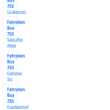
Bus
753
Grabenstr.
Fahrplan
Bus
753
Salzufler
Allee
Fahrplan
Bus
753
Dahmer
Str.
Fahrplan
Bus
755
Frankenhof