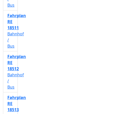
Bus
Fahrplan
RE
18511
Bahnhof
/
Bus
Fahrplan
RE
18512
Bahnhof
/
Bus
Fahrplan
RE
18513