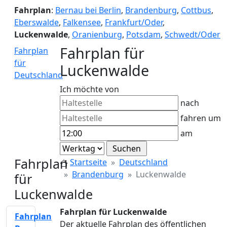
Fahrplan
:
Bernau bei Berlin
,
Brandenburg
,
Cottbus
,
Eberswalde
,
Falkensee
,
Frankfurt/Oder
,
Luckenwalde
,
Oranienburg
,
Potsdam
,
Schwedt/Oder
Fahrplan für
Fahrplan
für
Luckenwalde
Deutschland
Ich möchte von
nach
fahren um
am
Fahrplan
Startseite
Deutschland
Brandenburg
Luckenwalde
für
Luckenwalde
Fahrplan für Luckenwalde
Fahrplan
Der aktuelle Fahrplan des öffentlichen