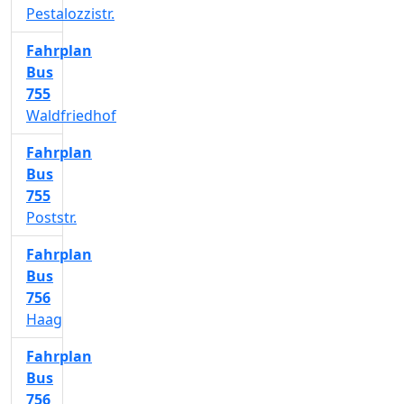
Pestalozzistr.
Fahrplan
Bus
755
Waldfriedhof
Fahrplan
Bus
755
Poststr.
Fahrplan
Bus
756
Haag
Fahrplan
Bus
756