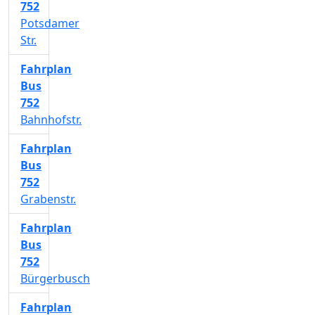
752
Potsdamer
Str.
Fahrplan
Bus
752
Bahnhofstr.
Fahrplan
Bus
752
Grabenstr.
Fahrplan
Bus
752
Bürgerbusch
Fahrplan