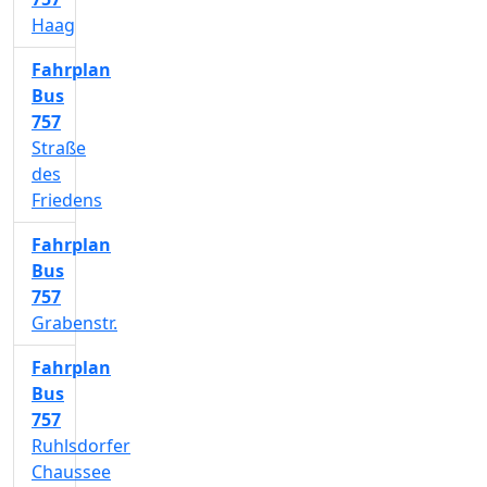
Haag
Fahrplan
Bus
757
Straße
des
Friedens
Fahrplan
Bus
757
Grabenstr.
Fahrplan
Bus
757
Ruhlsdorfer
Chaussee