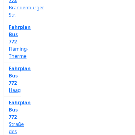
772
Brandenburger
Str.
Fahrplan
Bus
772
Fläming-
Therme
Fahrplan
Bus
772
Haag
Fahrplan
Bus
772
Straße
des