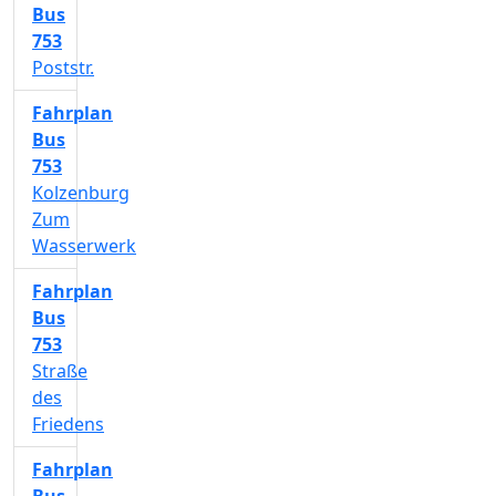
Bus
753
Poststr.
Fahrplan
Bus
753
Kolzenburg
Zum
Wasserwerk
Fahrplan
Bus
753
Straße
des
Friedens
Fahrplan