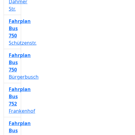
Dahmer
Str.
Fahrplan
Bus
750
Schützenstr.
Fahrplan
Bus
750
Bürgerbusch
Fahrplan
Bus
752
Frankenhof
Fahrplan
Bus