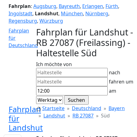
Fahrplan
:
Augsburg
,
Bayreuth
,
Erlangen
,
Fürth
,
Ingolstadt
,
Landshut
,
München
,
Nürnberg
,
Regensburg
,
Würzburg
Fahrplan für Landshut -
Fahrplan
für
RB 27087 (Freilassing) -
Deutschland
Haltestelle Süd
Ich möchte von
nach
fahren um
am
Fahrplan
Startseite
Deutschland
Bayern
Landshut
RB 27087
Süd
für
Landshut