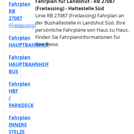
Fahrplan für Landshut - RB 27087
Fahrplan
(Freilassing) - Haltestelle Süd
RB
Linie RB 27087 (Freilassing) Fahrplan an
27087
der Bushaltestelle in Landshut Süd. Ihre
(Freilassing)
persönliche Fahrpläne von Haus zu Haus.
Finden Sie Fahrplaninformationen für
Fahrplan
Ihre Reise.
HAUPTBAHNHOF
Fahrplan
HAUPTBAHNHOF
BUS
Fahrplan
HBF
/
PARKDECK
Fahrplan
INNERE
STELZE