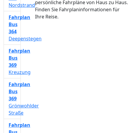
persönliche Fahrpläne von Haus zu Haus.
Nordstrand
Finden Sie Fahrplaninformationen für
Ihre Reise.
Fahrplan
Bus
364
Deepenstegen
Fahrplan
Bus
369
Kreuzung
Fahrplan
Bus
369
Grönwohlder
Straße
Fahrplan
Bus