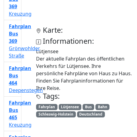
369
Kreuzung
Fahrplan
Karte:
Bus
Informationen:
369
Grönwohlder
Lütjensee
Straße
Der aktuelle Fahrplan des öffentlichen
Verkehrs für Lütjensee. Ihre
Fahrplan
persönliche Fahrpläne von Haus zu Haus.
Bus
Finden Sie Fahrplaninformationen für
464
Ihre Reise.
Deepenstegen
Tags:
Fahrplan
Fahrplan
Lütjensee
Bus
Bahn
Bus
Schleswig-Holstein
Deutschland
465
Kreuzung