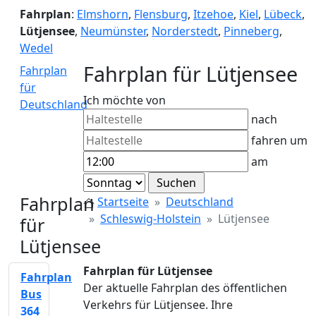
Fahrplan
:
Elmshorn
,
Flensburg
,
Itzehoe
,
Kiel
,
Lübeck
,
Lütjensee
,
Neumünster
,
Norderstedt
,
Pinneberg
,
Wedel
Fahrplan für Lütjensee
Fahrplan
für
Ich möchte von
Deutschland
nach
fahren um
am
Fahrplan
Startseite
Deutschland
Schleswig-Holstein
Lütjensee
für
Lütjensee
Fahrplan für Lütjensee
Fahrplan
Der aktuelle Fahrplan des öffentlichen
Bus
Verkehrs für Lütjensee. Ihre
364