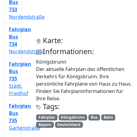
Bus
733
Nordendstraße
Fahrplan
Bus
Karte:
734
Informationen:
Nordendstraße
Königsbrunn
Fahrplan
Der aktuelle Fahrplan des öffentlichen
Bus
Verkehrs für Königsbrunn. Ihre
735
persönliche Fahrpläne von Haus zu Haus.
Städt.
Finden Sie Fahrplaninformationen für
Friedhof
Ihre Reise.
Tags:
Fahrplan
Bus
Fahrplan
Königsbrunn
Bus
Bahn
735
Bayern
Deutschland
Gartenstraße