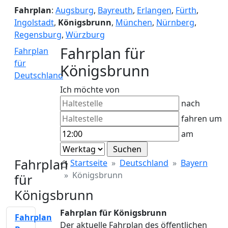
Fahrplan
:
Augsburg
,
Bayreuth
,
Erlangen
,
Fürth
,
Ingolstadt
,
Königsbrunn
,
München
,
Nürnberg
,
Regensburg
,
Würzburg
Fahrplan für
Fahrplan
für
Königsbrunn
Deutschland
Ich möchte von
nach
fahren um
am
Fahrplan
Startseite
Deutschland
Bayern
Königsbrunn
für
Königsbrunn
Fahrplan für Königsbrunn
Fahrplan
Der aktuelle Fahrplan des öffentlichen