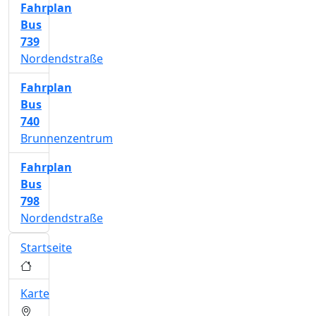
Fahrplan
Bus
739
Nordendstraße
Fahrplan
Bus
740
Brunnenzentrum
Fahrplan
Bus
798
Nordendstraße
Startseite
Karte