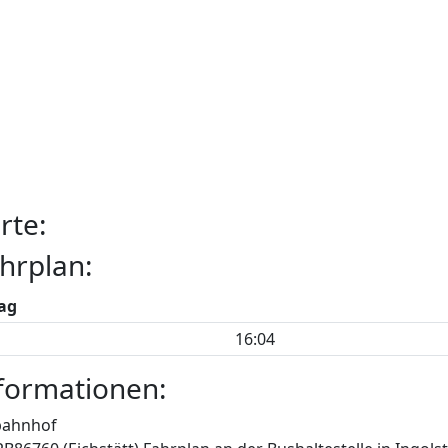
rte:
hrplan:
ag
16:04
formationen:
bahnhof