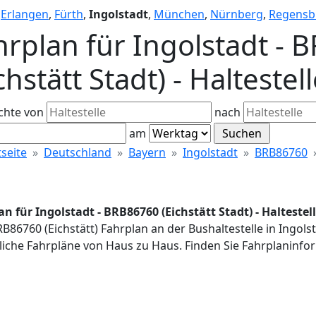
,
Erlangen
,
Fürth
,
Ingolstadt
,
München
,
Nürnberg
,
Regensb
hrplan für Ingolstadt -
ichstätt Stadt) - Haltest
chte von
nach
am
tseite
Deutschland
Bayern
Ingolstadt
BRB86760
an für Ingolstadt - BRB86760 (Eichstätt Stadt) - Haltest
RB86760 (Eichstätt) Fahrplan an der Bushaltestelle in Ingol
iche Fahrpläne von Haus zu Haus. Finden Sie Fahrplaninfor