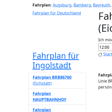
Fahrplan
:
Augsburg
,
Bamberg
,
Bayreuth
Fa
Fahrplan für Deutschland
(E
Ich mö
Fahrplan für
Star
Ingolstadt
Fahrpl
Fahrplan BRB86760
Linie B
(Eichstätt)
persönl
Fahrplan
HAUPTBAHNHOF
Fahrplan