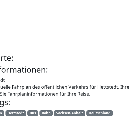
rte:
formationen:
edt
uelle Fahrplan des öffentlichen Verkehrs für Hettstedt. Ih
Sie Fahrplaninformationen für Ihre Reise.
gs:
an
Hettstedt
Bus
Bahn
Sachsen-Anhalt
Deutschland