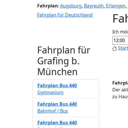
Fahrplan
:
Augsburg
,
Bayreuth
,
Erlangen
,
Fa
Fahrplan für Deutschland
Ich mö
Fahrplan für
Star
Grafing b.
München
Fahrpl
Fahrplan
Bus 440
Der akt
Gymnasium
zu Haus
Fahrplan
Bus 440
Bahnhof / Bus
Fahrplan
Bus 440