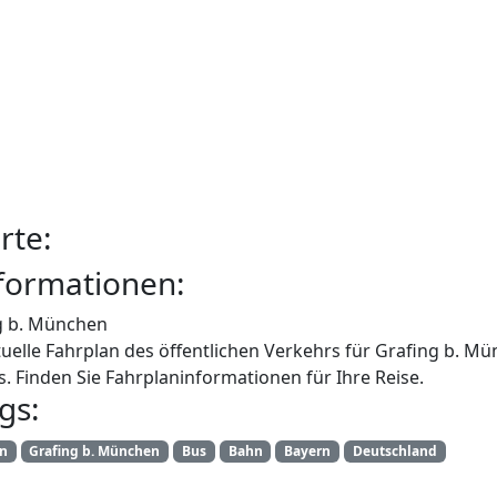
rte:
formationen:
g b. München
uelle Fahrplan des öffentlichen Verkehrs für Grafing b. M
. Finden Sie Fahrplaninformationen für Ihre Reise.
gs:
an
Grafing b. München
Bus
Bahn
Bayern
Deutschland