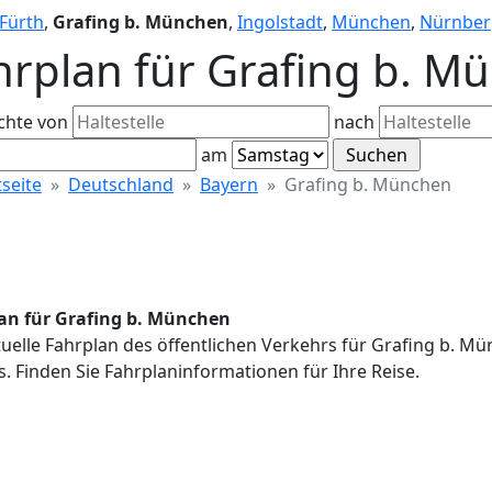
Fürth
,
Grafing b. München
,
Ingolstadt
,
München
,
Nürnber
hrplan für Grafing b. M
chte von
nach
am
tseite
Deutschland
Bayern
Grafing b. München
an für Grafing b. München
uelle Fahrplan des öffentlichen Verkehrs für Grafing b. M
. Finden Sie Fahrplaninformationen für Ihre Reise.