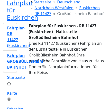
Fahrplan
Startseite
Deutschland
Nordrhein-Westfalen
Euskirchen
für
RB 11427
Großbüllesheim Bahnhof
Euskirchen
Fahrplan für Euskirchen - RB 11427
Fahrplan
(Euskirchen) - Haltestelle
RB
Großbüllesheim Bahnhof
11427
Linie RB 11427 (Euskirchen) Fahrplan an
(Euskirchen)
der Bushaltestelle in Euskirchen
Großbüllesheim Bahnhof. Ihre
Fahrplan
persönliche Fahrpläne von Haus zu Haus.
GROßBÜLLESHEIM
Finden Sie Fahrplaninformationen für
BAHNHOF
Ihre Reise.
Startseite
Karte