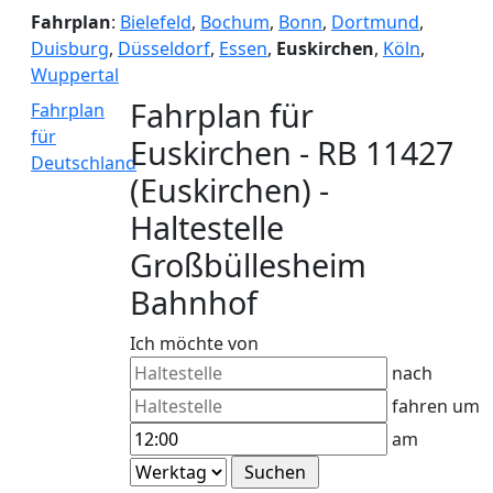
Fahrplan
:
Bielefeld
,
Bochum
,
Bonn
,
Dortmund
,
Duisburg
,
Düsseldorf
,
Essen
,
Euskirchen
,
Köln
,
Wuppertal
Fahrplan für
Fahrplan
für
Euskirchen - RB 11427
Deutschland
(Euskirchen) -
Haltestelle
Großbüllesheim
Bahnhof
Ich möchte von
nach
fahren um
am