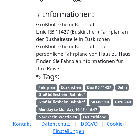
Informationen:
Großbüllesheim Bahnhof
Linie RB 11427 (Euskirchen) Fahrplan an
der Bushaltestelle in Euskirchen
Großbüllesheim Bahnhof. Ihre
persönliche Fahrpläne von Haus zu Haus.
Finden Sie Fahrplaninformationen für
Ihre Reise.
Tags:
Fahrplan
Euskirchen
Bus RB 11427
Bahn
Großbüllesheim Bahnhof
Großbüllesheim Bahnhof
50.686900
6.816240
Monday to Monday, 16:47 - 16:47
Nordrhein-Westfalen
Deutschland
Kontakt
|
Datenschutz
|
DSGVO
|
Cookie-
Einstellungen