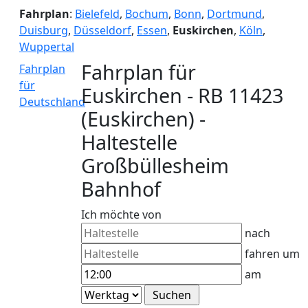
Fahrplan
:
Bielefeld
,
Bochum
,
Bonn
,
Dortmund
,
Duisburg
,
Düsseldorf
,
Essen
,
Euskirchen
,
Köln
,
Wuppertal
Fahrplan für
Fahrplan
für
Euskirchen - RB 11423
Deutschland
(Euskirchen) -
Haltestelle
Großbüllesheim
Bahnhof
Ich möchte von
nach
fahren um
am