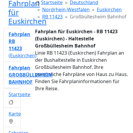
Fahrplan
Startseite
Deutschland
Nordrhein-Westfalen
Euskirchen
für
RB 11423
Großbüllesheim Bahnhof
Euskirchen
Fahrplan für Euskirchen - RB 11423
Fahrplan
(Euskirchen) - Haltestelle
RB
Großbüllesheim Bahnhof
11423
Linie RB 11423 (Euskirchen) Fahrplan an
(Euskirchen)
der Bushaltestelle in Euskirchen
Großbüllesheim Bahnhof. Ihre
Fahrplan
persönliche Fahrpläne von Haus zu Haus.
GROßBÜLLESHEIM
Finden Sie Fahrplaninformationen für
BAHNHOF
Ihre Reise.
Startseite
Karte