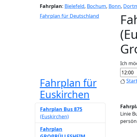
Fahrplan
:
Bielefeld
,
Bochum
,
Bonn
,
Dort
Fa
Fahrplan für Deutschland
(E
Gr
Ich mö
Fahrplan für
Star
Euskirchen
Fahrpl
Fahrplan Bus 875
Linie B
(Euskirchen)
persönl
Fahrplan
GROßBÜLLESHEIM