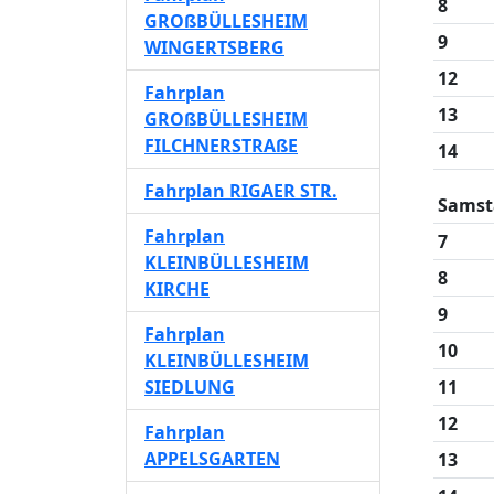
8
GROßBÜLLESHEIM
9
WINGERTSBERG
12
Fahrplan
13
GROßBÜLLESHEIM
FILCHNERSTRAßE
14
Fahrplan RIGAER STR.
Samst
Fahrplan
7
KLEINBÜLLESHEIM
8
KIRCHE
9
Fahrplan
10
KLEINBÜLLESHEIM
SIEDLUNG
11
12
Fahrplan
APPELSGARTEN
13