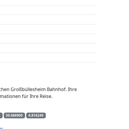
irchen Großbüllesheim Bahnhof. Ihre
mationen für Ihre Reise.
s
50.686900
6.816240
en