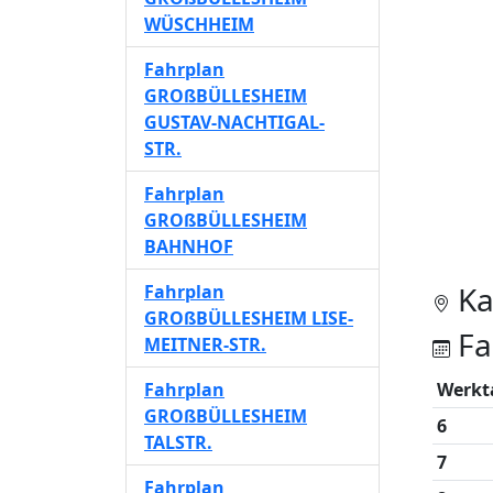
WÜSCHHEIM
Fahrplan
GROßBÜLLESHEIM
GUSTAV-NACHTIGAL-
STR.
Fahrplan
GROßBÜLLESHEIM
BAHNHOF
Ka
Fahrplan
GROßBÜLLESHEIM LISE-
Fa
MEITNER-STR.
Fahrplan
Werkt
GROßBÜLLESHEIM
6
TALSTR.
7
Fahrplan