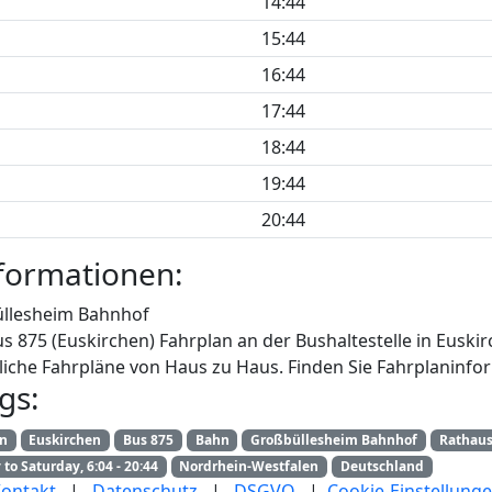
14:44
15:44
16:44
17:44
18:44
19:44
20:44
formationen:
llesheim Bahnhof
us 875 (Euskirchen) Fahrplan an der Bushaltestelle in Eusk
iche Fahrpläne von Haus zu Haus. Finden Sie Fahrplaninfor
gs:
an
Euskirchen
Bus 875
Bahn
Großbüllesheim Bahnhof
Rathau
to Saturday, 6:04 - 20:44
Nordrhein-Westfalen
Deutschland
ontakt
|
Datenschutz
|
DSGVO
|
Cookie-Einstellung