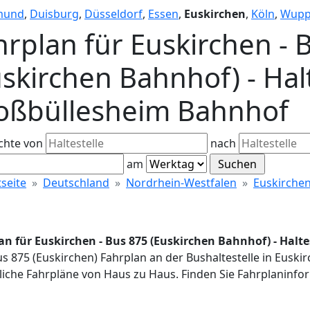
mund
,
Duisburg
,
Düsseldorf
,
Essen
,
Euskirchen
,
Köln
,
Wupp
hrplan für Euskirchen - 
uskirchen Bahnhof) - Halt
oßbüllesheim Bahnhof
chte von
nach
am
tseite
Deutschland
Nordrhein-Westfalen
Euskirche
an für Euskirchen - Bus 875 (Euskirchen Bahnhof) - Hal
us 875 (Euskirchen) Fahrplan an der Bushaltestelle in Eusk
iche Fahrpläne von Haus zu Haus. Finden Sie Fahrplaninfor