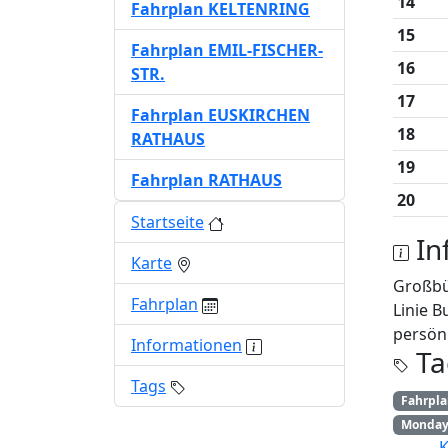
14
Fahrplan KELTENRING
15
Fahrplan EMIL-FISCHER-
16
STR.
17
Fahrplan EUSKIRCHEN
18
RATHAUS
19
Fahrplan RATHAUS
20
Startseite
In
Karte
Großbü
Fahrplan
Linie B
persönl
Informationen
Ta
Tags
Fahrpl
Monday 
K