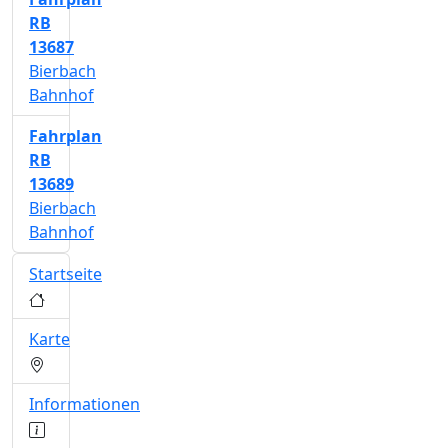
RB
13687
Bierbach
Bahnhof
Fahrplan
RB
13689
Bierbach
Bahnhof
Startseite
Karte
Informationen