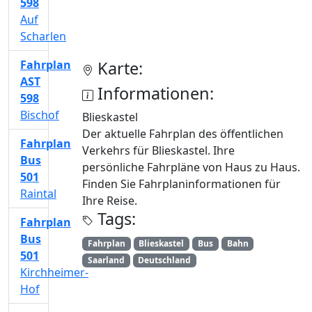
598
Auf
Scharlen
Fahrplan
Karte:
AST
Informationen:
598
Bischof
Blieskastel
Der aktuelle Fahrplan des öffentlichen
Fahrplan
Verkehrs für Blieskastel. Ihre
Bus
persönliche Fahrpläne von Haus zu Haus.
501
Finden Sie Fahrplaninformationen für
Raintal
Ihre Reise.
Tags:
Fahrplan
Bus
Fahrplan
Blieskastel
Bus
Bahn
501
Saarland
Deutschland
Kirchheimer-
Hof