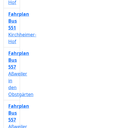
Hof
Fahrplan
Bus
551
Kirchheimer-
Hof
Fahrplan
Bus
557
Aßweiler
in
den
Obstgärten
Fahrplan
Bus
557
Aßweiler