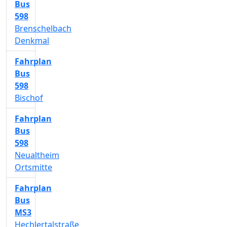
Bus
598
Brenschelbach
Denkmal
Fahrplan
Bus
598
Bischof
Fahrplan
Bus
598
Neualtheim
Ortsmitte
Fahrplan
Bus
MS3
Hechlertalstraße