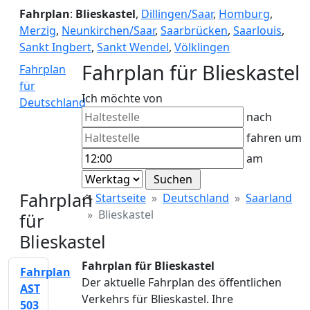
Fahrplan
:
Blieskastel
,
Dillingen/Saar
,
Homburg
,
Merzig
,
Neunkirchen/Saar
,
Saarbrücken
,
Saarlouis
,
Sankt Ingbert
,
Sankt Wendel
,
Völklingen
Fahrplan für Blieskastel
Fahrplan
für
Ich möchte von
Deutschland
nach
fahren um
am
Fahrplan
Startseite
Deutschland
Saarland
Blieskastel
für
Blieskastel
Fahrplan für Blieskastel
Fahrplan
Der aktuelle Fahrplan des öffentlichen
AST
Verkehrs für Blieskastel. Ihre
503