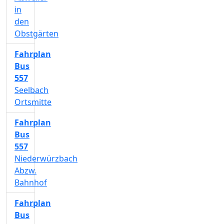
in
den
Obstgärten
Fahrplan
Bus
557
Seelbach
Ortsmitte
Fahrplan
Bus
557
Niederwürzbach
Abzw.
Bahnhof
Fahrplan
Bus