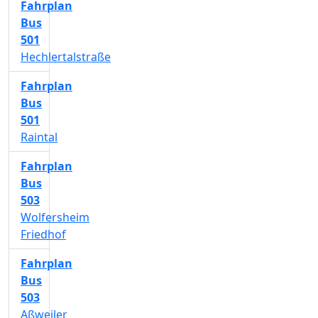
Fahrplan
Bus
501
Hechlertalstraße
Fahrplan
Bus
501
Raintal
Fahrplan
Bus
503
Wolfersheim
Friedhof
Fahrplan
Bus
503
Aßweiler