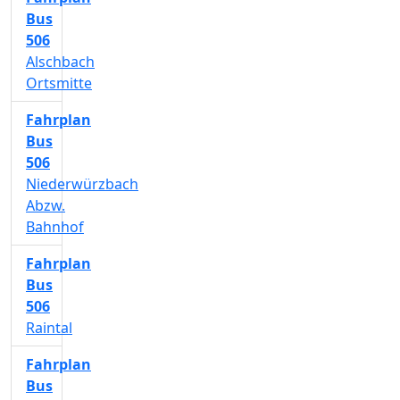
Bus
506
Alschbach
Ortsmitte
Fahrplan
Bus
506
Niederwürzbach
Abzw.
Bahnhof
Fahrplan
Bus
506
Raintal
Fahrplan
Bus