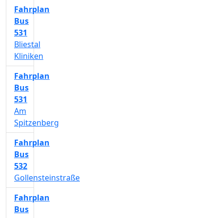
Fahrplan
Bus
531
Bliestal
Kliniken
Fahrplan
Bus
531
Am
Spitzenberg
Fahrplan
Bus
532
Gollensteinstraße
Fahrplan
Bus