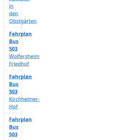
in
den
Obstgärten
Fahrplan
Bus
503
Wolfersheim
Friedhof
Fahrplan
Bus
503
Kirchheimer-
Hof
Fahrplan
Bus
503