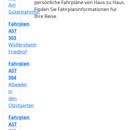
persönliche Fahrpläne von Haus zu Haus.
Am
Finden Sie Fahrplaninformationen für
Güterbahnhof
Ihre Reise.
Fahrplan
AST
503
Wolfersheim
Friedhof
Fahrplan
AST
504
Aßweiler
in
den
Obstgärten
Fahrplan
AST