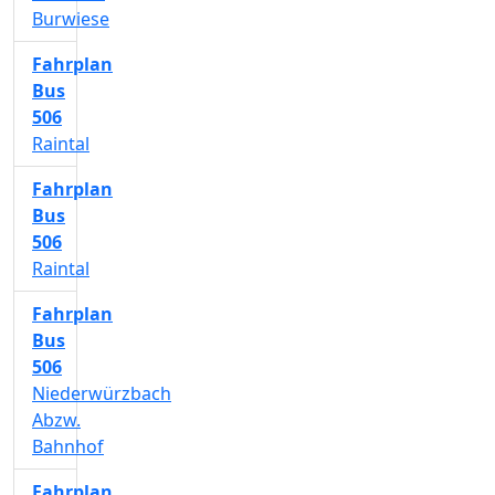
Burwiese
Fahrplan
Bus
506
Raintal
Fahrplan
Bus
506
Raintal
Fahrplan
Bus
506
Niederwürzbach
Abzw.
Bahnhof
Fahrplan