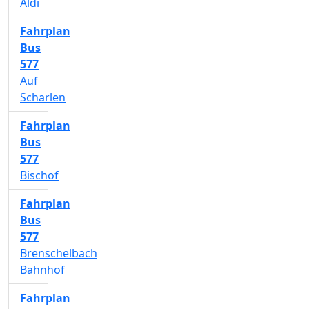
Aldi
Fahrplan
Bus
577
Auf
Scharlen
Fahrplan
Bus
577
Bischof
Fahrplan
Bus
577
Brenschelbach
Bahnhof
Fahrplan