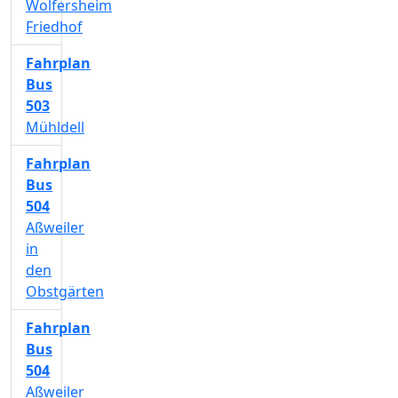
Wolfersheim
Friedhof
Fahrplan
Bus
503
Mühldell
Fahrplan
Bus
504
Aßweiler
in
den
Obstgärten
Fahrplan
Bus
504
Aßweiler