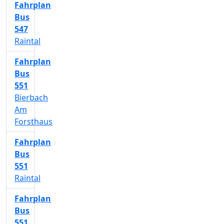
Fahrplan
Bus
547
Raintal
Fahrplan
Bus
551
Bierbach
Am
Forsthaus
Fahrplan
Bus
551
Raintal
Fahrplan
Bus
551