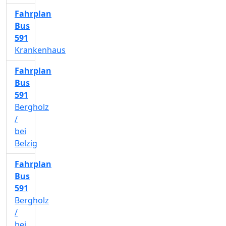
Fahrplan
Bus
591
Krankenhaus
Fahrplan
Bus
591
Bergholz
/
bei
Belzig
Fahrplan
Bus
591
Bergholz
/
bei