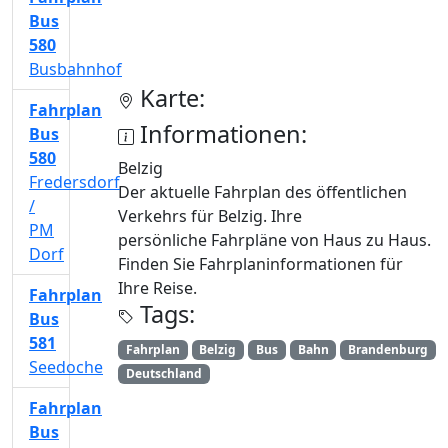
Bus
580
Busbahnhof
Karte:
Fahrplan
Informationen:
Bus
580
Belzig
Fredersdorf
Der aktuelle Fahrplan des öffentlichen
/
Verkehrs für Belzig. Ihre
PM
persönliche Fahrpläne von Haus zu Haus.
Dorf
Finden Sie Fahrplaninformationen für
Ihre Reise.
Fahrplan
Tags:
Bus
581
Fahrplan
Belzig
Bus
Bahn
Brandenburg
Seedoche
Deutschland
Fahrplan
Bus