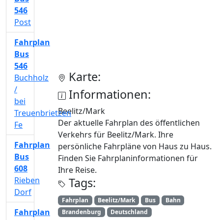
546
Post
Fahrplan
Bus
546
Karte:
Buchholz
/
Informationen:
bei
Beelitz/Mark
Treuenbrietzen
Der aktuelle Fahrplan des öffentlichen
Fe
Verkehrs für Beelitz/Mark. Ihre
Fahrplan
persönliche Fahrpläne von Haus zu Haus.
Bus
Finden Sie Fahrplaninformationen für
608
Ihre Reise.
Rieben
Tags:
Dorf
Fahrplan
Beelitz/Mark
Bus
Bahn
Fahrplan
Brandenburg
Deutschland