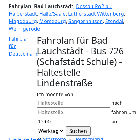
Fahrplan
:
Bad Lauchstädt
,
Dessau-Roßlau
,
Halberstadt
,
Halle/Saale
,
Lutherstadt Wittenberg
,
Magdeburg
,
Merseburg
,
Sangerhausen
,
Stendal
,
Wernigerode
Fahrplan für Bad
Fahrplan
für
Lauchstädt - Bus 726
Deutschland
(Schafstädt Schule) -
Haltestelle
Lindenstraße
Ich möchte von
nach
fahren um
am
Startseite
Deutschland