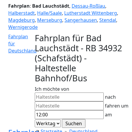
Fahrplan
:
Bad Lauchstädt
,
Dessau-Roßlau
,
Halberstadt
,
Halle/Saale
,
Lutherstadt Wittenberg
,
Magdeburg
,
Merseburg
,
Sangerhausen
,
Stendal
,
Wernigerode
Fahrplan für Bad
Fahrplan
für
Lauchstädt - RB 34932
Deutschland
(Schafstädt) -
Haltestelle
Bahnhof/Bus
Ich möchte von
nach
fahren um
am
Startseite
Deutschland