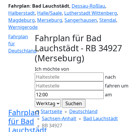
Fahrplan
:
Bad Lauchstädt
,
Dessau-Roßlau
,
Halberstadt
,
Halle/Saale
,
Lutherstadt Wittenberg
,
Magdeburg
,
Merseburg
,
Sangerhausen
,
Stendal
,
Wernigerode
Fahrplan für Bad
Fahrplan
für
Lauchstädt - RB 34927
Deutschland
(Merseburg)
Ich möchte von
nach
fahren um
am
Fahrplan
Startseite
Deutschland
Sachsen-Anhalt
Bad Lauchstädt
für Bad
RB 34927
Lauchstädt