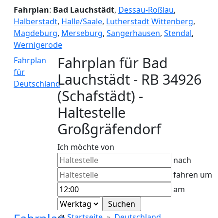
Fahrplan
:
Bad Lauchstädt
,
Dessau-Roßlau
,
Halberstadt
,
Halle/Saale
,
Lutherstadt Wittenberg
,
Magdeburg
,
Merseburg
,
Sangerhausen
,
Stendal
,
Wernigerode
Fahrplan für Bad
Fahrplan
für
Lauchstädt - RB 34926
Deutschland
(Schafstädt) -
Haltestelle
Großgräfendorf
Ich möchte von
nach
fahren um
am
Startseite
Deutschland