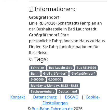
Informationen:
Großgräfendorf
Linie RB 34926 (Schafstädt) Fahrplan an
der Bushaltestelle in Bad Lauchstädt
Großgräfendorf. Ihre
persönliche Fahrpläne von Haus zu Haus.
Finden Sie Fahrplaninformationen für
Ihre Reise.
Tags:
Fahrplan
Bad Lauchstädt
Bus RB 34926
Bahn
Großgräfendorf
Großgräfendorf
0.000000
0.000000
Monday to Monday, 18:13 - 18:13
Sachsen-Anhalt
Deutschland
Kontakt
|
Datenschutz
|
DSGVO
|
Cookie-
Einstellungen
©
Bus-Bahn-Fahrplan.de
2026