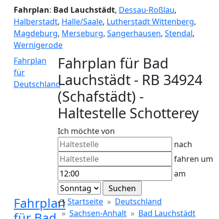
Fahrplan
:
Bad Lauchstädt
,
Dessau-Roßlau
,
Halberstadt
,
Halle/Saale
,
Lutherstadt Wittenberg
,
Magdeburg
,
Merseburg
,
Sangerhausen
,
Stendal
,
Wernigerode
Fahrplan für Bad
Fahrplan
für
Lauchstädt - RB 34924
Deutschland
(Schafstädt) -
Haltestelle Schotterey
Ich möchte von
nach
fahren um
am
Fahrplan
Startseite
Deutschland
Sachsen-Anhalt
Bad Lauchstädt
für Bad